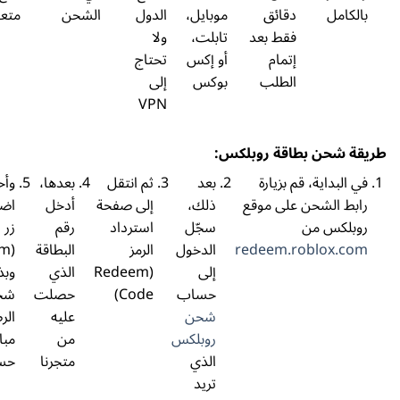
امل
دقائق
موبايل،
الدول
الشحن
متعددة
فقط بعد
تابلت،
ولا
إتمام
أو إكس
تحتاج
الطلب
بوكس
إلى
VPN
شحن بطاقة روبلكس:
لبداية، قم بزيارة
بعد
ثم انتقل
بعدها،
وأخيراً،
 الشحن على موقع
ذلك،
إلى صفحة
أدخل
اضغط على
لكس من
سجّل
استرداد
رقم
زر استرداد
redeem.roblox.
الدخول
الرمز
البطاقة
(Redeem)،
إلى
(Redeem
الذي
وبذلك سيتم
حساب
Code)
حصلت
شحن
شحن
عليه
الرصيد
روبلكس
من
مباشرة إلى
الذي
متجرنا
حسابك
تريد