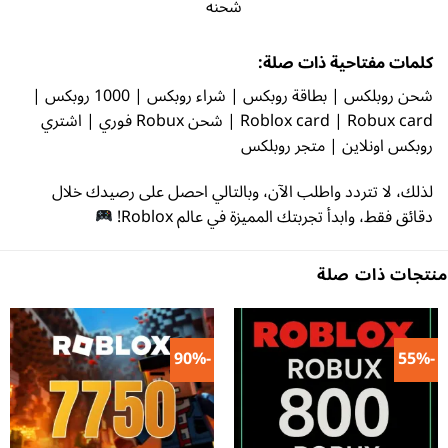
شحنه
مفتاحية ذات صلة:
شحن روبلكس | بطاقة روبكس | شراء روبكس | 1000 روبكس |
Roblox card | Robux card | شحن Robux فوري | اشتري
ونلاين | متجر روبلكس
ا تتردد واطلب الآن، وبالتالي احصل على رصيدك خلال
ط، وابدأ تجربتك المميزة في عالم Roblox!
ذات صلة
-90%