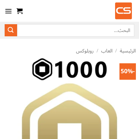
/
العاب
/
روبلوكس