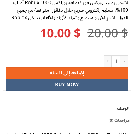
رصيد روبكس فوراً! بطاقة روبلكس 1000 Robux أصلية
10، تسليم إلكتروني سريع خلال دقائق، متوافقة مع جميع
شترِ الآن واستمتع بشراء الأزياء والألعاب داخل Roblox.
السعر
السعر
10.00
$
20.0
الأصلي
الحالي
هو:
هو:
قة شحن روبلكس - 1000 روبكس
10.00 $.
20.00 $.
إضافة إلى السلة
BUY NOW
0)