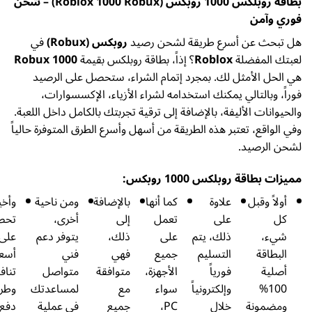
بطاقة روبلكس 1000 روبكس (Roblox 1000 Robux) – شحن
آمن
ث عن أسرع طريقة لشحن رصيد
روبكس (Robux)
في
المفضلة
Roblox
؟ إذاً، بطاقة روبلكس بقيمة
1000 Robux
 الأمثل لك. بمجرد إتمام الشراء، ستحصل على الرصيد
وبالتالي يمكنك استخدامه لشراء الأزياء، الإكسسوارات،
ات الأليفة، بالإضافة إلى ترقية تجربتك بالكامل داخل اللعبة.
اقع، تعتبر هذه الطريقة من أسهل وأسرع الطرق المتوفرة حالياً
لرصيد.
اقة روبلكس 1000 روبكس:
 وقبل
علاوة
كما أنها
بالإضافة
ومن ناحية
وأخيراً،
على
تعمل
إلى
أخرى،
تحصل
،
ذلك، يتم
على
ذلك،
يتوفر دعم
على
اقة
التسليم
جميع
فهي
فني
أسعار
ة
فورياً
الأجهزة،
متوافقة
متواصل
تنافسية
100%
وإلكترونياً
سواء
مع
لمساعدتك
وطرق
مونة
خلال
PC،
جميع
في عملية
دفع