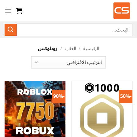
خطي
لمحتوى
البحث
عن:
الرئيسية
/
العاب
/
روبلوكس
-90%
-50%